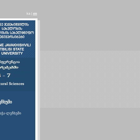
ka |
en
ჩხუმი
აჭა-ლეჩხუმი